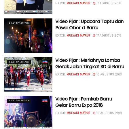
EDITOR:
MULYADI MA'RUF
17 AGUSTUS 2018
Video Pijar : Upacara Taptu dan
AJATAPPARENG
Pawai Obor di Barru
EDITOR:
MULYADI MA'RUF
17 AGUSTUS 2018
Video Pijar : Meriahnya Lomba
AJATAPPARENG
Gerak Jalan Tingkat SD di Barru
EDITOR:
MULYADI MA'RUF
16 AGUSTUS 2018
Video Pijar : Pemkab Barru
AJATAPPARENG
Gelar Barru Expo 2018
EDITOR:
MULYADI MA'RUF
15 AGUSTUS 2018