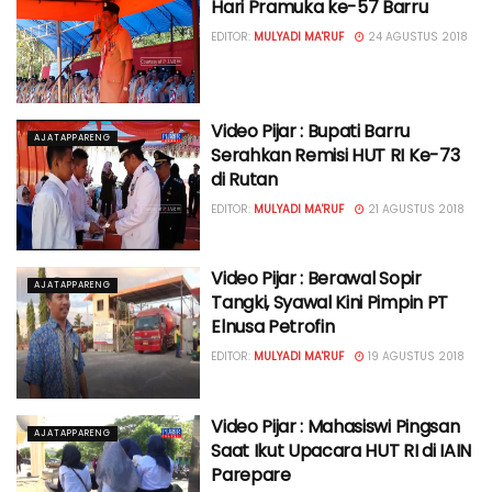
Hari Pramuka ke-57 Barru
EDITOR:
MULYADI MA'RUF
24 AGUSTUS 2018
Video Pijar : Bupati Barru
AJATAPPARENG
Serahkan Remisi HUT RI Ke-73
di Rutan
EDITOR:
MULYADI MA'RUF
21 AGUSTUS 2018
Video Pijar : Berawal Sopir
AJATAPPARENG
Tangki, Syawal Kini Pimpin PT
Elnusa Petrofin
EDITOR:
MULYADI MA'RUF
19 AGUSTUS 2018
Video Pijar : Mahasiswi Pingsan
AJATAPPARENG
Saat Ikut Upacara HUT RI di IAIN
Parepare