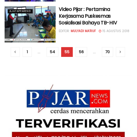
Video Pijar : Pertamina
AJATAPPARENG
Kerjasama Puskesmas
Sosialisasi Bahaya TB-HIV
EDITOR:
MULYADI MA'RUF
15 AGUSTUS 2018
1
…
54
55
56
…
70