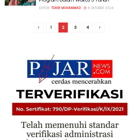
EDITOR:
TOHIR MUHAMMAD
9 OKTOBER 2024
1
2
3
4