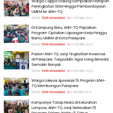
Warga Cappa Galung Sampaikan Harapan
Peningkatan SDM Hingga Pemberdayaan
UMKM ke ANH-TQ
EDITOR:
TOHIR MUHAMMAD
10 OKTOBER 2024
Di Kampung Baru, ANH-TQ Paparkan
Program Ciptakan Lapangan Kerja hingga
Bantu UMKM di Kota Parepare
EDITOR:
TOHIR MUHAMMAD
10 OKTOBER 2024
Paslon ANH-TQ Janji Tingkatkan Investasi
di Parepare, Taqyuddin: Agar Uang Beredar
Semakin Banyak
EDITOR:
TOHIR MUHAMMAD
10 OKTOBER 2024
Warga Lakessi Apresiasi 15 Program ANH-
TQ Membangun Parepare
EDITOR:
TOHIR MUHAMMAD
9 OKTOBER 2024
Kampanye Tatap Muka di Kelurahan
Lompoe, ANH-TQ Janji Selesaikan 15
Program Dalam Waktu 5 Tahun