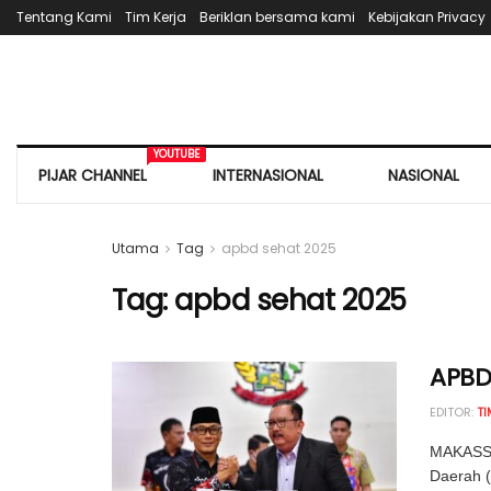
Tentang Kami
Tim Kerja
Beriklan bersama kami
Kebijakan Privacy
YOUTUBE
PIJAR CHANNEL
INTERNASIONAL
NASIONAL
Utama
Tag
apbd sehat 2025
Tag:
apbd sehat 2025
APBD 
EDITOR:
TI
MAKASSA
Daerah (