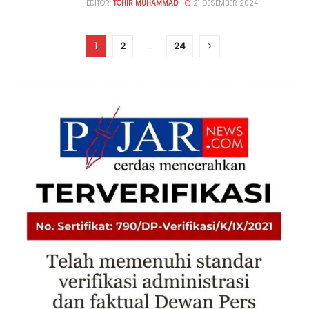
EDITOR:
TOHIR MUHAMMAD
21 DESEMBER 2024
1
2
…
24