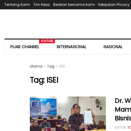
Tentang Kami
Tim Kerja
Beriklan bersama kami
Kebijakan Privacy
YOUTUBE
PIJAR CHANNEL
INTERNASIONAL
NASIONAL
Utama
Tag
ISEI
Tag:
ISEI
Dr. 
Mamuj
Bisni
EDITOR:
T