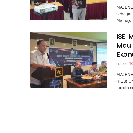
MAJENE,
sebagai 
Mamuju K
ISEI
Maul
Ekon
EDITOR:
T
MAJENE,
(FEB) Un
terpilih s