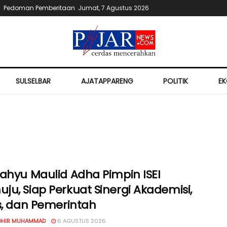
Pedoman Pemberitaan
Jumat, 7 Agustus 2026
SULSELBAR
AJATAPPARENG
POLITIK
E
Wahyu Maulid Adha Pimpin ISEI
u, Siap Perkuat Sinergi Akademisi,
s, dan Pemerintah
OHIR MUHAMMAD
6 AGUSTUS 2026