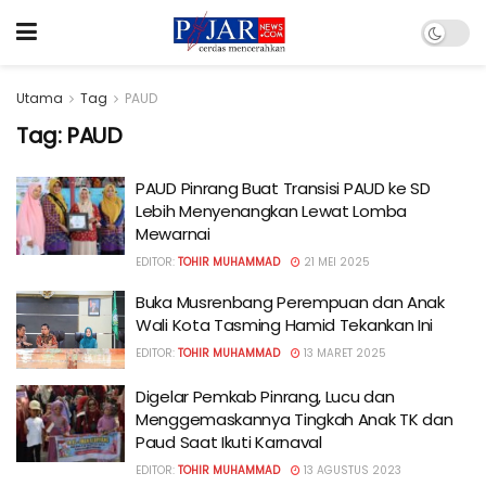
Utama
Tag
PAUD
Tag:
PAUD
PAUD Pinrang Buat Transisi PAUD ke SD
Lebih Menyenangkan Lewat Lomba
Mewarnai
EDITOR:
TOHIR MUHAMMAD
21 MEI 2025
Buka Musrenbang Perempuan dan Anak
Wali Kota Tasming Hamid Tekankan Ini
EDITOR:
TOHIR MUHAMMAD
13 MARET 2025
Digelar Pemkab Pinrang, Lucu dan
Menggemaskannya Tingkah Anak TK dan
Paud Saat Ikuti Karnaval
EDITOR:
TOHIR MUHAMMAD
13 AGUSTUS 2023