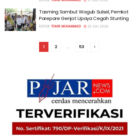
EDITOR:
TOHIR MUHAMMAD
27 JULI 2026
Tasming Sambut Wagub Sulsel, Pemkot
Parepare Genjot Upaya Cegah Stunting
EDITOR:
TOHIR MUHAMMAD
23 JULI 2026
1
2
…
53