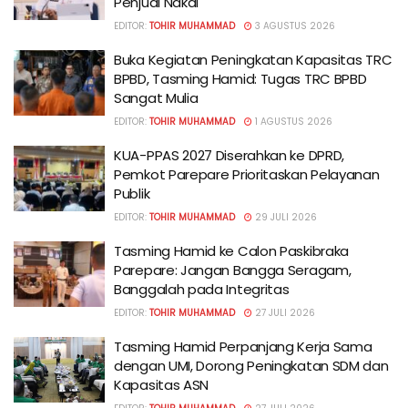
Penjual Nakal
EDITOR:
TOHIR MUHAMMAD
3 AGUSTUS 2026
Buka Kegiatan Peningkatan Kapasitas TRC
BPBD, Tasming Hamid: Tugas TRC BPBD
Sangat Mulia
EDITOR:
TOHIR MUHAMMAD
1 AGUSTUS 2026
KUA-PPAS 2027 Diserahkan ke DPRD,
Pemkot Parepare Prioritaskan Pelayanan
Publik
EDITOR:
TOHIR MUHAMMAD
29 JULI 2026
Tasming Hamid ke Calon Paskibraka
Parepare: Jangan Bangga Seragam,
Banggalah pada Integritas
EDITOR:
TOHIR MUHAMMAD
27 JULI 2026
Tasming Hamid Perpanjang Kerja Sama
dengan UMI, Dorong Peningkatan SDM dan
Kapasitas ASN