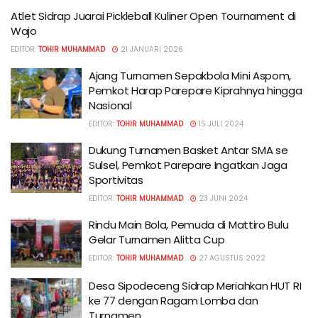
Atlet Sidrap Juarai Pickleball Kuliner Open Tournament di
Wajo
EDITOR:
TOHIR MUHAMMAD
21 JANUARI 2026
Ajang Turnamen Sepakbola Mini Aspom,
Pemkot Harap Parepare Kiprahnya hingga
Nasional
EDITOR:
TOHIR MUHAMMAD
15 JULI 2024
Dukung Turnamen Basket Antar SMA se
Sulsel, Pemkot Parepare Ingatkan Jaga
Sportivitas
EDITOR:
TOHIR MUHAMMAD
23 JUNI 2024
Rindu Main Bola, Pemuda di Mattiro Bulu
Gelar Turnamen Alitta Cup
EDITOR:
TOHIR MUHAMMAD
27 AGUSTUS 2022
Desa Sipodeceng Sidrap Meriahkan HUT RI
ke 77 dengan Ragam Lomba dan
Turnamen