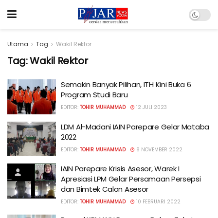
Utama
Tag
Wakil Rektor
Tag:
Wakil Rektor
Semakin Banyak Pilihan, ITH Kini Buka 6
Program Studi Baru
EDITOR:
TOHIR MUHAMMAD
12 JULI 2023
LDM Al-Madani IAIN Parepare Gelar Mataba
2022
EDITOR:
TOHIR MUHAMMAD
8 NOVEMBER 2022
IAIN Parepare Krisis Asesor, Warek I
Apresiasi LPM Gelar Persamaan Persepsi
dan Bimtek Calon Asesor
EDITOR:
TOHIR MUHAMMAD
10 FEBRUARI 2022