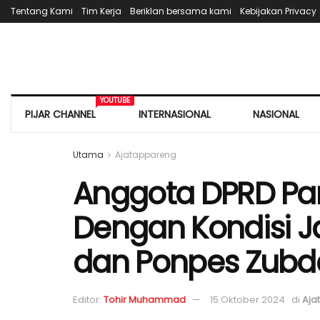
Tentang Kami
Tim Kerja
Beriklan bersama kami
Kebijakan Privacy
YOUTUBE
PIJAR CHANNEL
INTERNASIONAL
NASIONAL
Utama
Ajatappareng
Anggota DPRD Par
Dengan Kondisi J
dan Ponpes Zubda
Editor:
Tohir Muhammad
15 Oktober 2024
di
Aja