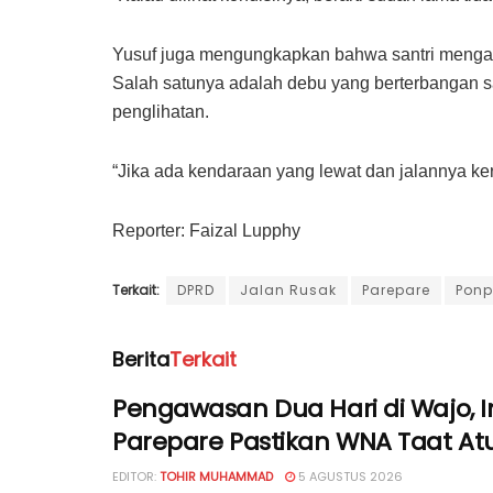
Yusuf juga mengungkapkan bahwa santri mengala
Salah satunya adalah debu yang berterbangan 
penglihatan.
“Jika ada kendaraan yang lewat dan jalannya ke
Reporter: Faizal Lupphy
Terkait:
DPRD
Jalan Rusak
Parepare
Ponp
Berita
Terkait
Pengawasan Dua Hari di Wajo, I
Parepare Pastikan WNA Taat At
EDITOR:
TOHIR MUHAMMAD
5 AGUSTUS 2026