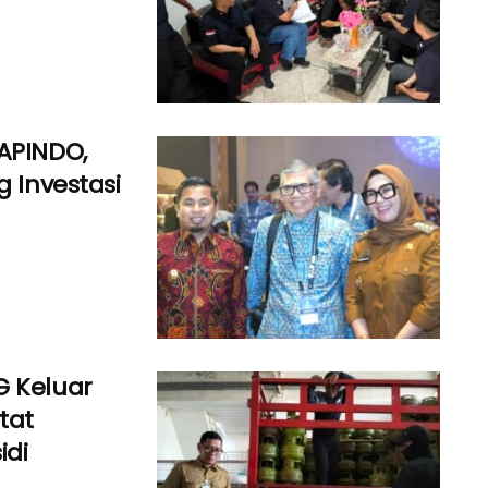
APINDO,
g Investasi
G Keluar
tat
idi