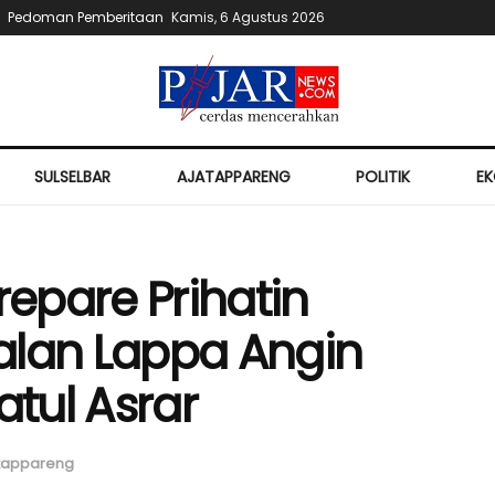
Pedoman Pemberitaan
Kamis, 6 Agustus 2026
SULSELBAR
AJATAPPARENG
POLITIK
E
epare Prihatin
alan Lappa Angin
tul Asrar
tappareng