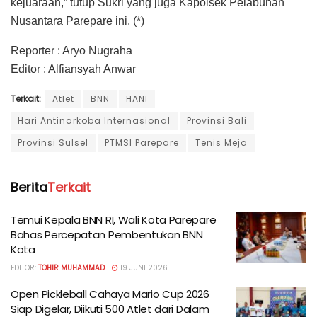
kejuaraan,” tutup Sukri yang juga Kapolsek Pelabuhan
Nusantara Parepare ini. (*)
Reporter : Aryo Nugraha
Editor : Alfiansyah Anwar
Terkait:
Atlet
BNN
HANI
Hari Antinarkoba Internasional
Provinsi Bali
Provinsi Sulsel
PTMSI Parepare
Tenis Meja
Berita
Terkait
Temui Kepala BNN RI, Wali Kota Parepare
Bahas Percepatan Pembentukan BNN
Kota
EDITOR:
TOHIR MUHAMMAD
19 JUNI 2026
Open Pickleball Cahaya Mario Cup 2026
Siap Digelar, Diikuti 500 Atlet dari Dalam