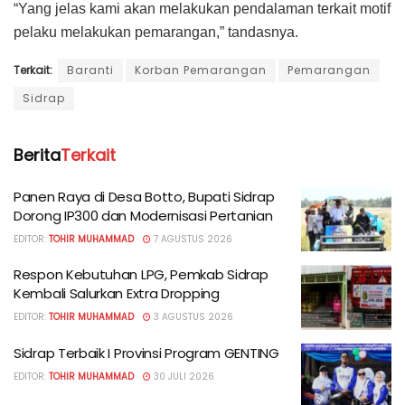
“Yang jelas kami akan melakukan pendalaman terkait motif
pelaku melakukan pemarangan,” tandasnya.
Terkait:
Baranti
Korban Pemarangan
Pemarangan
Sidrap
Berita
Terkait
Panen Raya di Desa Botto, Bupati Sidrap
Dorong IP300 dan Modernisasi Pertanian
EDITOR:
TOHIR MUHAMMAD
7 AGUSTUS 2026
Respon Kebutuhan LPG, Pemkab Sidrap
Kembali Salurkan Extra Dropping
EDITOR:
TOHIR MUHAMMAD
3 AGUSTUS 2026
Sidrap Terbaik I Provinsi Program GENTING
EDITOR:
TOHIR MUHAMMAD
30 JULI 2026