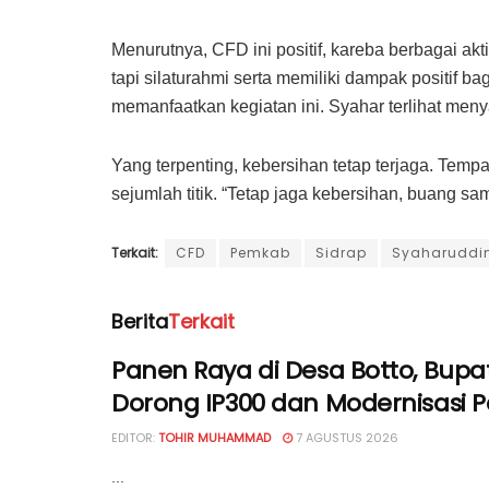
Menurutnya, CFD ini positif, kareba berbagai akt
tapi silaturahmi serta memiliki dampak positif 
memanfaatkan kegiatan ini. Syahar terlihat me
Yang terpenting, kebersihan tetap terjaga. Tem
sejumlah titik. “Tetap jaga kebersihan, buang sa
Terkait:
CFD
Pemkab
Sidrap
Syaharuddin 
Berita
Terkait
Panen Raya di Desa Botto, Bupat
Dorong IP300 dan Modernisasi P
EDITOR:
TOHIR MUHAMMAD
7 AGUSTUS 2026
...