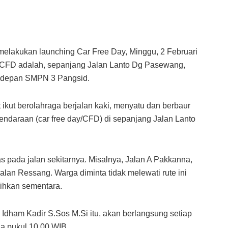
elakukan launching Car Free Day, Minggu, 2 Februari
si CFD adalah, sepanjang Jalan Lanto Dg Pasewang,
, depan SMPN 3 Pangsid.
hat ikut berolahraga berjalan kaki, menyatu dan berbaur
endaraan (car free day/CFD) di sepanjang Jalan Lanto
 pada jalan sekitarnya. Misalnya, Jalan A Pakkanna,
an Ressang. Warga diminta tidak melewati rute ini
lihkan sementara.
 Idham Kadir S.Sos M.Si itu, akan berlangsung setiap
ga pukul 10.00 WIB.