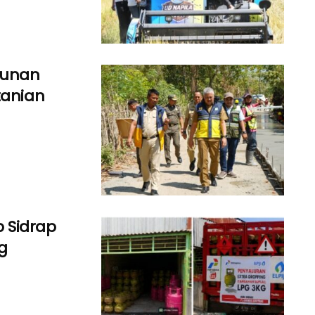
gunan
tanian
 Sidrap
g