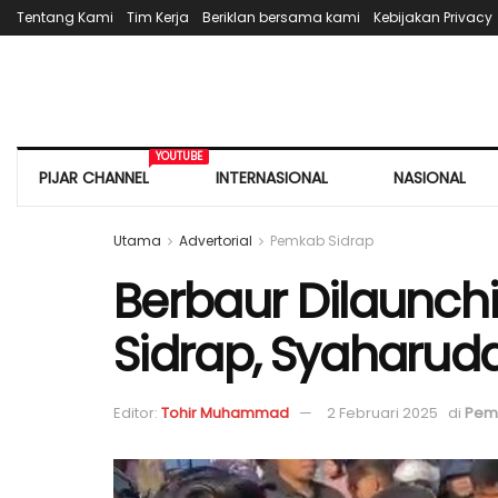
Tentang Kami
Tim Kerja
Beriklan bersama kami
Kebijakan Privacy
YOUTUBE
PIJAR CHANNEL
INTERNASIONAL
NASIONAL
Utama
Advertorial
Pemkab Sidrap
Berbaur Dilaunc
Sidrap, Syaharuddi
Editor:
Tohir Muhammad
2 Februari 2025
di
Pem