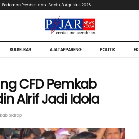
Pedoman Pemberitaan
Sabtu, 8 Agustus 2026
SULSELBAR
AJATAPPARENG
POLITIK
E
hing CFD Pemkab
n Alrif Jadi Idola
kab Sidrap