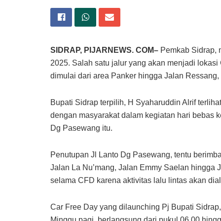
SIDRAP, PIJARNEWS. COM–
Pemkab Sidrap, m
2025. Salah satu jalur yang akan menjadi loka
dimulai dari area Panker hingga Jalan Ressang
Bupati Sidrap terpilih, H Syaharuddin Alrif terli
dengan masyarakat dalam kegiatan hari bebas k
Dg Pasewang itu.
Penutupan Jl Lanto Dg Pasewang, tentu berimbas
Jalan La Nu’mang, Jalan Emmy Saelan hingga Jal
selama CFD karena aktivitas lalu lintas akan dia
Car Free Day yang dilaunching Pj Bupati Sidrap,
Minggu pagi, berlangsung dari pukul 06.00 hing