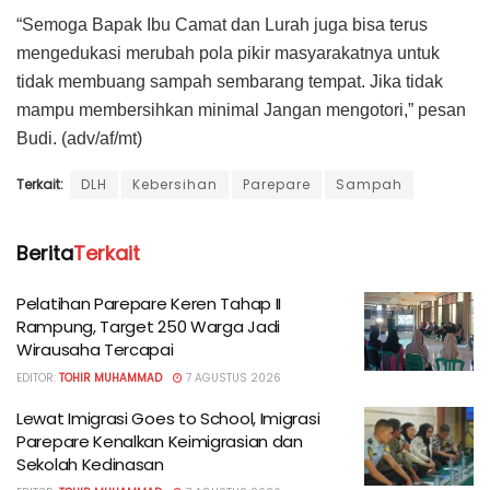
“Semoga Bapak Ibu Camat dan Lurah juga bisa terus
mengedukasi merubah pola pikir masyarakatnya untuk
tidak membuang sampah sembarang tempat. Jika tidak
mampu membersihkan minimal Jangan mengotori,” pesan
Budi. (adv/af/mt)
Terkait:
DLH
Kebersihan
Parepare
Sampah
Berita
Terkait
Pelatihan Parepare Keren Tahap II
Rampung, Target 250 Warga Jadi
Wirausaha Tercapai
EDITOR:
TOHIR MUHAMMAD
7 AGUSTUS 2026
Lewat Imigrasi Goes to School, Imigrasi
Parepare Kenalkan Keimigrasian dan
Sekolah Kedinasan