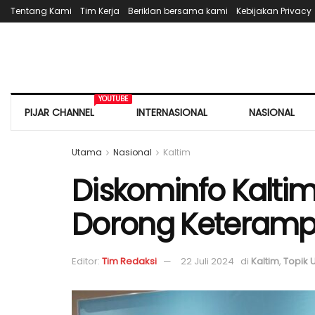
Tentang Kami
Tim Kerja
Beriklan bersama kami
Kebijakan Privacy
YOUTUBE
PIJAR CHANNEL
INTERNASIONAL
NASIONAL
Utama
Nasional
Kaltim
Diskominfo Kaltim
Dorong Keterampil
Editor:
Tim Redaksi
22 Juli 2024
di
Kaltim
,
Topik 