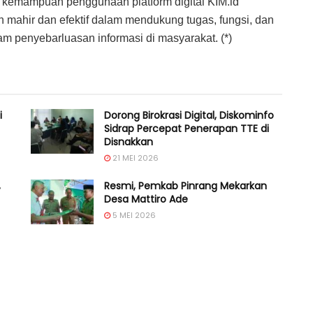
n kemampuan penggunaan platform digital KIM.id
 mahir dan efektif dalam mendukung tugas, fungsi, dan
am penyebarluasan informasi di masyarakat. (*)
i
Dorong Birokrasi Digital, Diskominfo
Sidrap Percepat Penerapan TTE di
Disnakkan
21 MEI 2026
,
Resmi, Pemkab Pinrang Mekarkan
Desa Mattiro Ade
5 MEI 2026