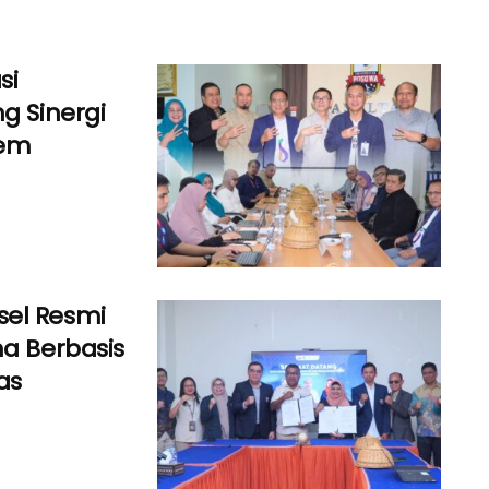
si
g Sinergi
tem
sel Resmi
ma Berbasis
as