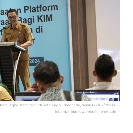
rm Digital Kemitraan di Hotel Fugo Samarinda, Senin (22/07/2024). --
foto : rizki kurniawan/kaltimprov.co.id--