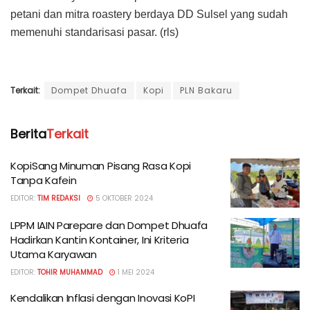
petani dan mitra roastery berdaya DD Sulsel yang sudah
memenuhi standarisasi pasar. (rls)
Terkait:
Dompet Dhuafa
Kopi
PLN Bakaru
Berita
Terkait
KopiSang Minuman Pisang Rasa Kopi
Tanpa Kafein
EDITOR:
TIM REDAKSI
5 OKTOBER 2024
LPPM IAIN Parepare dan Dompet Dhuafa
Hadirkan Kantin Kontainer, Ini Kriteria
Utama Karyawan
EDITOR:
TOHIR MUHAMMAD
1 MEI 2024
Kendalikan Inflasi dengan Inovasi KoPI