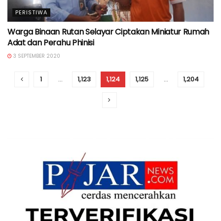
PERISTIWA
Warga Binaan Rutan Selayar Ciptakan Miniatur Rumah
Adat dan Perahu Phinisi
3 SEPTEMBER 2020
1
…
1,123
1,124
1,125
…
1,204