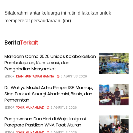
Silaturahmi antar keluarga ini rutin dilakukan untuk
mempererat persaudaraan. (ibr)
Berita
Terkait
Mandarin Camp 2026 Unibos Kolaborasikan
Pembelajaran, Konservasi, dan
Pengabdian Masyarakat
EDITOR:
DIAN MUHTADIAH HAMNA
6 AGUSTUS 2026
Dr. Wahyu Maulid Adha Pimpin ISEI Mamuju,
Siap Perkuat Sinergi Akademisi, Bisnis, dan
Pemerintah
EDITOR:
TOHIR MUHAMMAD
6 AGUSTUS 2026
Pengawasan Dua Hari di Wajo, Imigrasi
Parepare Pastikan WNA Taat Aturan
EDITOR:
TOHIR MUHAMMAD
5 AGUSTUS 2026