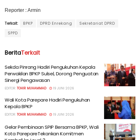
Reporter : Armin
Terkait:
BPKP
DPRD Enrekang
Sekretariat DPRD
SPPD
Berita
Terkait
Sekda Pinrang Hadiri Pengukuhan Kepala
Perwakilan BPKP Sulsel, Dorong Penguatan
Sinergi Pengawasan
EDITOR:
TOHIR MUHAMMAD
19 JUNI 2026
Wali Kota Parepare Hadiri Pengukuhan
Kepala BPKP
EDITOR:
TOHIR MUHAMMAD
19 JUNI 2026
Gelar Pembinaan SPIP Bersama BPKP, Wali
Kota ParepareTekankan Komitmen