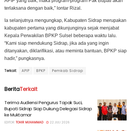
APIP yang baik, maka program-program Pak Bupati akan
terlaksana dengan baik,” lontar Rizal.
Ia selanjutnya mengungkap, Kabupaten Sidrap merupakan
kabupaten pertama yang dikunjunginya sejak menjabat
Kepala Perwakilan BPKP Sulsel beberapa waktu lalu.
“Kami siap mendukung Sidrap, jika ada yang ingin
ditanyakan, diklarifikasi, atau meminta bantuan, BPKP siap
hadir,” pungkasnya.
Terkait:
APIP
BPKP
Pemkab Sidrap
Berita
Terkait
Terima Audiensi Pengurus Tapak Suci,
Bupati Sidrap Siap Dukung Delegasi Sidrap
ke Muktamar
EDITOR:
TOHIR MUHAMMAD
22 JULI 2026