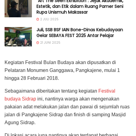
“Art The Seen Exhibition”: Jejak Akademik,
Estetik, dan Etik dalam Ruang Pamer Seni
Rupa Unismuh Makassar
2 JULI 2025
Juli, SSB BSF IAIN Bone-Dinas Kebudayaan
Gelar SEBAYA FEST 2025 Antar Pelajar
21 JUNI 2025
Kegiatan Festival Bulan Budaya akan dipusatkan di
Pelataran Monumen Ganggawa, Pangkajene, mulai 1
hingga 28 Februari 2018.
Sebagaimana diberitakan tentang kegiatan
Festival
budaya Sidrap
ini, nantinya warga akan mengenakan
pakaian adat melakukan jalan dan pawai di sejumlah ruas
jalan di Pangkajene Sidrap dan finish di samping Masjid
Agung Sidrap.
Di lokasi acara juga nantinya akan terdapat berbagai