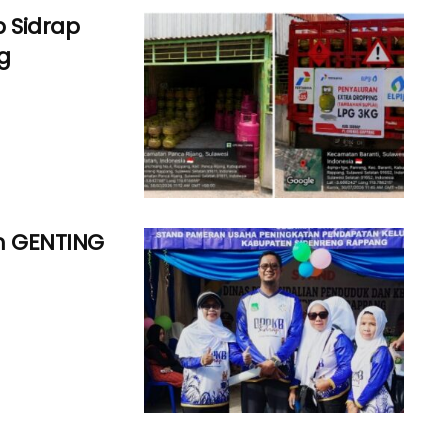
 Sidrap
g
am GENTING