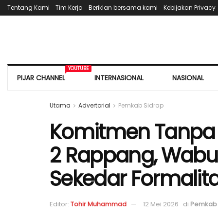
Tentang Kami
Tim Kerja
Beriklan bersama kami
Kebijakan Privacy
YOUTUBE
PIJAR CHANNEL
INTERNASIONAL
NASIONAL
Utama
Advertorial
Pemkab Sidrap
Komitmen Tanpa 
2 Rappang, Wabu
Sekedar Formalit
Editor:
Tohir Muhammad
12 Mei 2026
di
Pemkab 