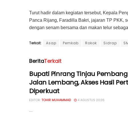
Turut hadir dalam kegiatan tersebut, Kepala P
Panca Rijang, Faradilla Bakri, jajaran TP PKK, se
dengan senam bersama dan makan telur sebagai 
Terkait:
Asap
Pemkab
Rokok
Sidrap
S
Berita
Terkait
Bupati Pinrang Tinjau Pemban
Jalan Lembang, Akses Hasil Per
Diperkuat
EDITOR:
TOHIR MUHAMMAD
4 AGUSTUS 2026
...