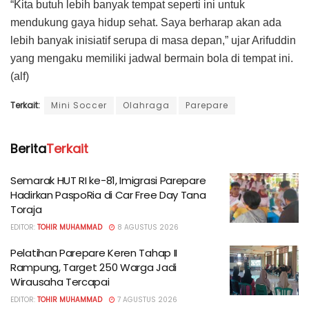
“Kita butuh lebih banyak tempat seperti ini untuk
mendukung gaya hidup sehat. Saya berharap akan ada
lebih banyak inisiatif serupa di masa depan,” ujar Arifuddin
yang mengaku memiliki jadwal bermain bola di tempat ini.
(alf)
Terkait:
Mini Soccer
Olahraga
Parepare
Berita
Terkait
Semarak HUT RI ke-81, Imigrasi Parepare
Hadirkan PaspoRia di Car Free Day Tana
Toraja
EDITOR:
TOHIR MUHAMMAD
8 AGUSTUS 2026
Pelatihan Parepare Keren Tahap II
Rampung, Target 250 Warga Jadi
Wirausaha Tercapai
EDITOR:
TOHIR MUHAMMAD
7 AGUSTUS 2026