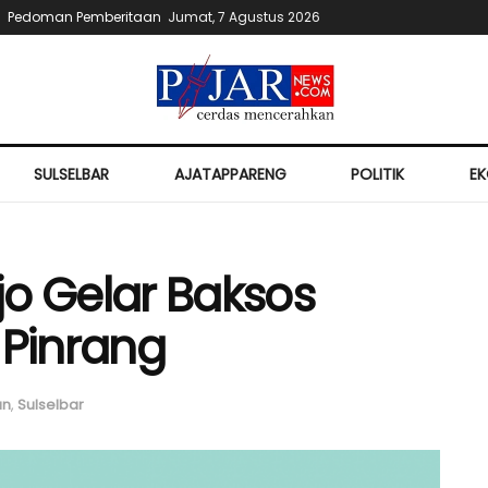
Pedoman Pemberitaan
Jumat, 7 Agustus 2026
SULSELBAR
AJATAPPARENG
POLITIK
E
jo Gelar Baksos
 Pinrang
an
,
Sulselbar