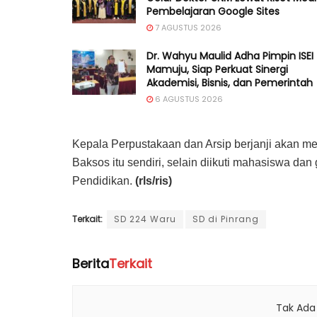
Pembelajaran Google Sites
7 AGUSTUS 2026
Dr. Wahyu Maulid Adha Pimpin ISEI
Mamuju, Siap Perkuat Sinergi
Akademisi, Bisnis, dan Pemerintah
6 AGUSTUS 2026
Kepala Perpustakaan dan Arsip berjanji akan m
Baksos itu sendiri, selain diikuti mahasiswa dan
Pendidikan.
(rls/ris)
Terkait:
SD 224 Waru
SD di Pinrang
Berita
Terkait
Tak Ada