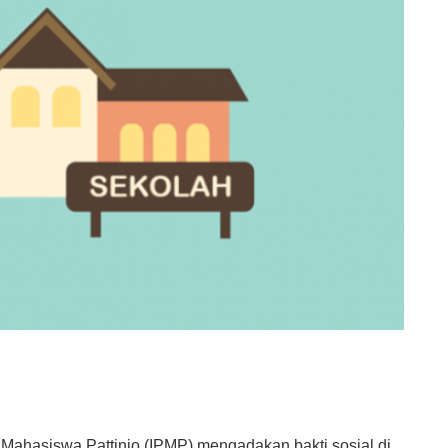
 Mahasiswa Pattinjo (IPMP) mengadakan bakti sosial di