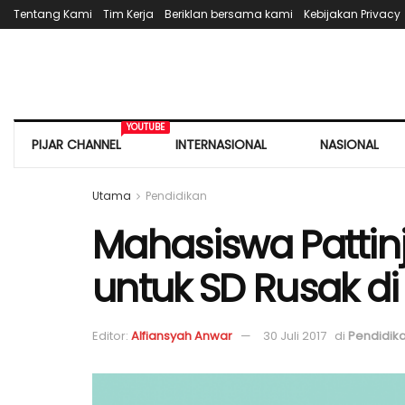
Tentang Kami
Tim Kerja
Beriklan bersama kami
Kebijakan Privacy
YOUTUBE
PIJAR CHANNEL
INTERNASIONAL
NASIONAL
Utama
Pendidikan
Mahasiswa Pattin
untuk SD Rusak di
Editor:
Alfiansyah Anwar
30 Juli 2017
di
Pendidik