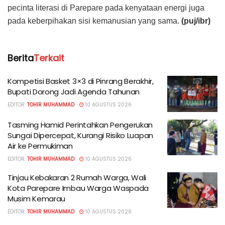
pecinta literasi di Parepare pada kenyataan energi juga
pada keberpihakan sisi kemanusian yang sama.
(puj/ibr)
Berita
Terkait
Kompetisi Basket 3×3 di Pinrang Berakhir,
Bupati Dorong Jadi Agenda Tahunan
EDITOR:
TOHIR MUHAMMAD
10 AGUSTUS 2026
Tasming Hamid Perintahkan Pengerukan
Sungai Dipercepat, Kurangi Risiko Luapan
Air ke Permukiman
EDITOR:
TOHIR MUHAMMAD
10 AGUSTUS 2026
Tinjau Kebakaran 2 Rumah Warga, Wali
Kota Parepare Imbau Warga Waspada
Musim Kemarau
EDITOR:
TOHIR MUHAMMAD
10 AGUSTUS 2026