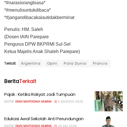
*#narasiorangbiasa*
*#menulisuntukdibaca*
*#jangandibacakalautidakberminat
Penulis: HM. Saleh
(Dosen IAIN Parepare
Pengurus DPW BKPRMI Sul-Sel
Ketua Majelis Anak Shaleh Parepare)
Terkait:
Argentina
Opini
Piala Dunia
Prancis
Berita
Terkait
Pajak : Ketika Rakyat Jadi Tumpuan
EDITOR:
DIAN MUHTADIAH HAMNA
5 AGUSTUS 2026
Edukasi Awal Sekolah Anti Perundungan
EDITOR:
DIAN MUHTADIAH HAMNA
24 JULI 2026