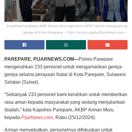
Kapolres Parepare, AKBP Arman Muis bersama SKPD Terkait mengunjungi
gereja di Kota Parepare. --Foto: Faizal Lupphy/PijarNews.com--
PAREPARE, PIJARNEWS.COM—
Polres Parepare
mengerahkan 233 personel untuk mengamankan gereja-
gereja selama perayaan Natal di Kota Parepare, Sulawesi
Selatan (Sulsel).
“Sebanyak 233 personel kami kerahkan untuk memberikan
rasa aman kepada masyarakat yang sedang menjalankan
ibadah,” kata Kapolres Parepare, AKBP Arman Muis,
kepada
PijarNews.com
, Rabu (25/12/2024).
Arman menyebutkan, personelnya difokuskan untuk