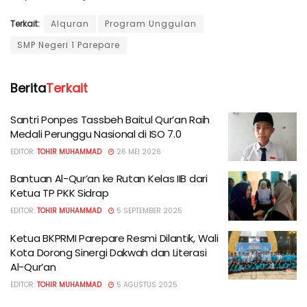
Terkait:
Alquran
Program Unggulan
SMP Negeri 1 Parepare
Berita
Terkait
Santri Ponpes Tassbeh Baitul Qur’an Raih
Medali Perunggu Nasional di ISO 7.0
EDITOR:
TOHIR MUHAMMAD
26 MEI 2026
Bantuan Al-Qur’an ke Rutan Kelas IIB dari
Ketua TP PKK Sidrap
EDITOR:
TOHIR MUHAMMAD
5 SEPTEMBER 2025
Ketua BKPRMI Parepare Resmi Dilantik, Wali
Kota Dorong Sinergi Dakwah dan Literasi
Al-Qur’an
EDITOR:
TOHIR MUHAMMAD
5 AGUSTUS 2025