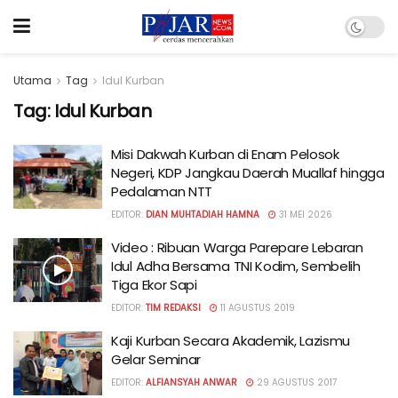
Utama
Tag
Idul Kurban
Tag:
Idul Kurban
Misi Dakwah Kurban di Enam Pelosok
Negeri, KDP Jangkau Daerah Muallaf hingga
Pedalaman NTT
EDITOR:
DIAN MUHTADIAH HAMNA
31 MEI 2026
Video : Ribuan Warga Parepare Lebaran
Idul Adha Bersama TNI Kodim, Sembelih
Tiga Ekor Sapi
EDITOR:
TIM REDAKSI
11 AGUSTUS 2019
Kaji Kurban Secara Akademik, Lazismu
Gelar Seminar
EDITOR:
ALFIANSYAH ANWAR
29 AGUSTUS 2017