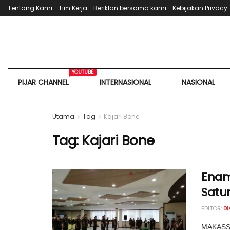
Tentang Kami
Tim Kerja
Beriklan bersama kami
Kebijakan Privacy
YOUTUBE
PIJAR CHANNEL
INTERNASIONAL
NASIONAL
Utama
Tag
Kajari Bone
Tag:
Kajari Bone
Enam 
Satu
EDITOR:
D
MAKASSA