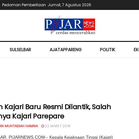
Pedoman Pemberitaan
Jumat, 7 Agustus 2026
SULSELBAR
AJATAPPARENG
POLITIK
E
Kajari Baru Resmi Dilantik, Salah
nya Kajari Parepare
IAN MUHTADIAH HAMNA
22 MARET 2018
R, PIJARNEWS.COM-- Kepala Kejaksaan Tinggi (Kajati)