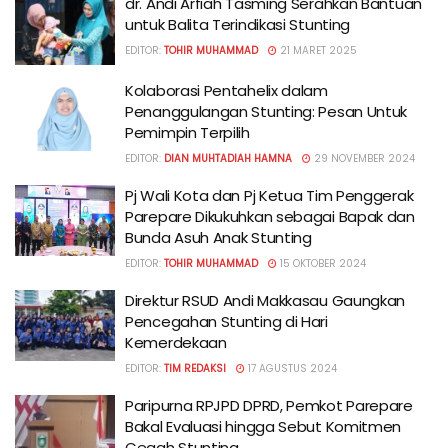
dr. Andi Arfiah Tasming Serahkan Bantuan
untuk Balita Terindikasi Stunting
EDITOR:
TOHIR MUHAMMAD
21 MARET 2025
Kolaborasi Pentahelix dalam
Penanggulangan Stunting: Pesan Untuk
Pemimpin Terpilih
EDITOR:
DIAN MUHTADIAH HAMNA
29 NOVEMBER 2024
Pj Wali Kota dan Pj Ketua Tim Penggerak
Parepare Dikukuhkan sebagai Bapak dan
Bunda Asuh Anak Stunting
EDITOR:
TOHIR MUHAMMAD
15 OKTOBER 2024
Direktur RSUD Andi Makkasau Gaungkan
Pencegahan Stunting di Hari
Kemerdekaan
EDITOR:
TIM REDAKSI
17 AGUSTUS 2024
Paripurna RPJPD DPRD, Pemkot Parepare
Bakal Evaluasi hingga Sebut Komitmen
Cegah Stunting