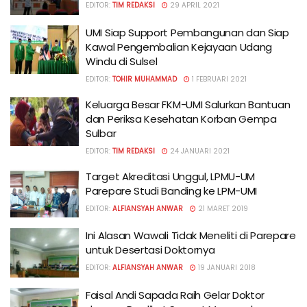
EDITOR:
TIM REDAKSI
29 APRIL 2021
UMI Siap Support Pembangunan dan Siap
Kawal Pengembalian Kejayaan Udang
Windu di Sulsel
EDITOR:
TOHIR MUHAMMAD
1 FEBRUARI 2021
Keluarga Besar FKM-UMI Salurkan Bantuan
dan Periksa Kesehatan Korban Gempa
Sulbar
EDITOR:
TIM REDAKSI
24 JANUARI 2021
Target Akreditasi Unggul, LPMU-UM
Parepare Studi Banding ke LPM-UMI
EDITOR:
ALFIANSYAH ANWAR
21 MARET 2019
Ini Alasan Wawali Tidak Meneliti di Parepare
untuk Desertasi Doktornya
EDITOR:
ALFIANSYAH ANWAR
19 JANUARI 2018
Faisal Andi Sapada Raih Gelar Doktor