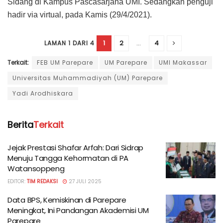
Sidang di Kampus Pascasarjana UMI. Sedangkan penguji
hadir via virtual, pada Kamis (29/4/2021).
1
2
...
4
LAMAN 1 DARI 4
Terkait:
FEB UM Parepare
UM Parepare
UMI Makassar
Universitas Muhammadiyah (UM) Parepare
Yadi Arodhiskara
Berita
Terkait
Jejak Prestasi Shafar Arfah: Dari Sidrap
Menuju Tangga Kehormatan di PA
Watansoppeng
EDITOR:
TIM REDAKSI
27 JULI 2025
Data BPS, Kemiskinan di Parepare
Meningkat, Ini Pandangan Akademisi UM
Parepare