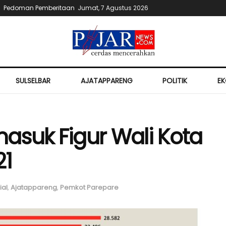
Pedoman Pemberitaan
Jumat, 7 Agustus 2026
SULSELBAR
AJATAPPARENG
POLITIK
E
asuk Figur Wali Kota
21
ial
,
Ajatappareng
,
Pemkot Parepare