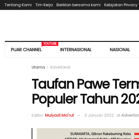
Tentang Kami
Tim Kerja
Beriklan bersama kami
Kebijakan Privacy
YOUTUBE
PIJAR CHANNEL
INTERNASIONAL
NASIONAL
Utama
Advertorial
Taufan Pawe Term
Populer Tahun 20
Editor:
Mulyadi Ma'ruf
3 Januari 2022
di
Advertor