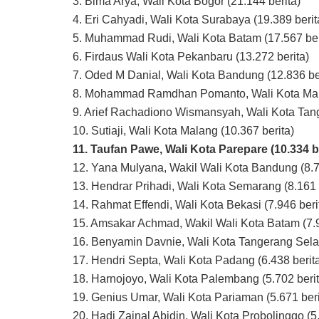
3. Bima Arya, Wali Kota Bogor (21.144 berita)
4. Eri Cahyadi, Wali Kota Surabaya (19.389 berit
5. Muhammad Rudi, Wali Kota Batam (17.567 ber
6. Firdaus Wali Kota Pekanbaru (13.272 berita)
7. Oded M Danial, Wali Kota Bandung (12.836 be
8. Mohammad Ramdhan Pomanto, Wali Kota Maka
9. Arief Rachadiono Wismansyah, Wali Kota Tang
10. Sutiaji, Wali Kota Malang (10.367 berita)
11. Taufan Pawe, Wali Kota Parepare (10.334 b
12. Yana Mulyana, Wakil Wali Kota Bandung (8.7
13. Hendrar Prihadi, Wali Kota Semarang (8.161 
14. Rahmat Effendi, Wali Kota Bekasi (7.946 beri
15. Amsakar Achmad, Wakil Wali Kota Batam (7.9
16. Benyamin Davnie, Wali Kota Tangerang Selat
17. Hendri Septa, Wali Kota Padang (6.438 berit
18. Harnojoyo, Wali Kota Palembang (5.702 berit
19. Genius Umar, Wali Kota Pariaman (5.671 beri
20. Hadi Zainal Abidin, Wali Kota Probolinggo (5.