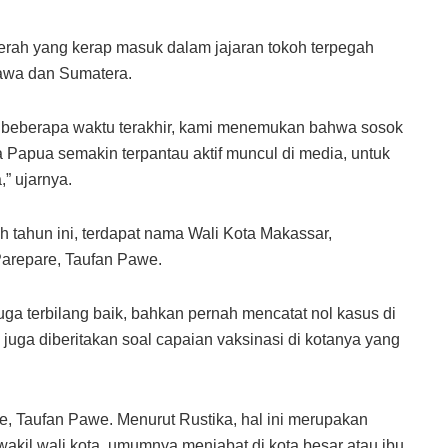
ah yang kerap masuk dalam jajaran tokoh terpegah
Jawa dan Sumatera.
 beberapa waktu terakhir, kami menemukan bahwa sosok
 Papua semakin terpantau aktif muncul di media, untuk
” ujarnya.
h tahun ini, terdapat nama Wali Kota Makassar,
repare, Taufan Pawe.
a terbilang baik, bahkan pernah mencatat nol kasus di
juga diberitakan soal capaian vaksinasi di kotanya yang
re, Taufan Pawe. Menurut Rustika, hal ini merupakan
/wakil wali kota, umumnya menjabat di kota besar atau ibu