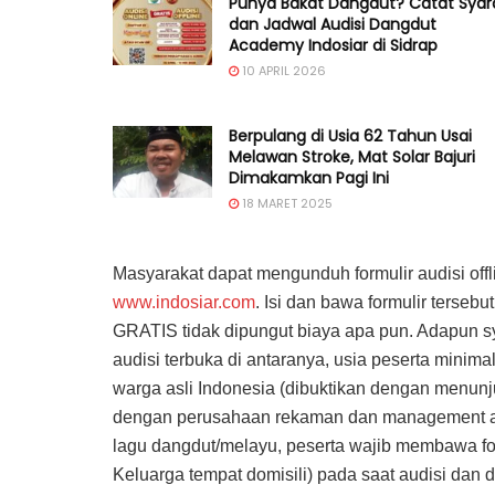
Punya Bakat Dangdut? Catat Syar
dan Jadwal Audisi Dangdut
Academy Indosiar di Sidrap
10 APRIL 2026
Berpulang di Usia 62 Tahun Usai
Melawan Stroke, Mat Solar Bajuri
Dimakamkan Pagi Ini
18 MARET 2025
Masyarakat dapat mengunduh formulir audisi offl
www.indosiar.com
. Isi dan bawa formulir terseb
GRATIS tidak dipungut biaya apa pun. Adapun sya
audisi terbuka di antaranya, usia peserta minim
warga asli Indonesia (dibuktikan dengan menunjuk
dengan perusahaan rekaman dan management ar
lagu dangdut/melayu, peserta wajib membawa fot
Keluarga tempat domisili) pada saat audisi dan 