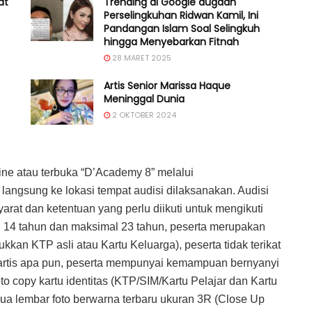
at
Trending di Google dugaan
Perselingkuhan Ridwan Kamil, Ini
Pandangan Islam Soal Selingkuh
hingga Menyebarkan Fitnah
28 MARET 2025
Artis Senior Marissa Haque
Meninggal Dunia
2 OKTOBER 2024
ine atau terbuka “D’Academy 8” melalui
ut langsung ke lokasi tempat audisi dilaksanakan. Audisi
rat dan ketentuan yang perlu diikuti untuk mengikuti
al 14 tahun dan maksimal 23 tahun, peserta merupakan
kan KTP asli atau Kartu Keluarga), peserta tidak terikat
tis apa pun, peserta mempunyai kemampuan bernyanyi
o copy kartu identitas (KTP/SIM/Kartu Pelajar dan Kartu
dua lembar foto berwarna terbaru ukuran 3R (Close Up