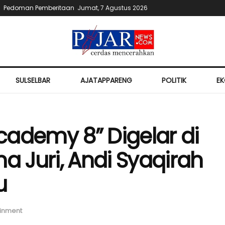
Pedoman Pemberitaan
Jumat, 7 Agustus 2026
SULSELBAR
AJATAPPARENG
POLITIK
E
Academy 8” Digelar di
a Juri, Andi Syaqirah
u
ainment