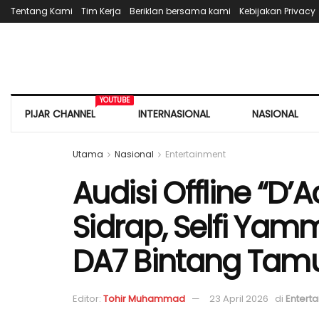
Tentang Kami
Tim Kerja
Beriklan bersama kami
Kebijakan Privacy
YOUTUBE
PIJAR CHANNEL
INTERNASIONAL
NASIONAL
Utama
Nasional
Entertainment
Audisi Offline “D’
Sidrap, Selfi Yamm
DA7 Bintang Tam
Editor:
Tohir Muhammad
23 April 2026
di
Entert