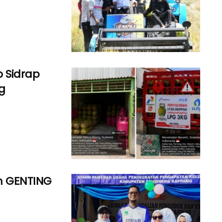
 Sidrap
g
am GENTING