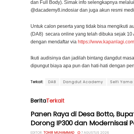
dan Full Body). Simak info selengkapnya melalui
@dacademy8.indosiar dan juga akun resmi media
Untuk calon peserta yang tidak bisa mengikuti au
(DA8) secara online yang telah dibuka sejak 10
dengan mendaftar via
https://www.kapanlagi.co
Ikuti audisinya dan jadilah bintang dangdut mas
dipungut biaya apa pun dan hati-hati dengan p
Terkait:
DA8
Dangdut Academy
Selfi Yama
Berita
Terkait
Panen Raya di Desa Botto, Bupat
Dorong IP300 dan Modernisasi P
EDITOR:
TOHIR MUHAMMAD
7 AGUSTUS 2026