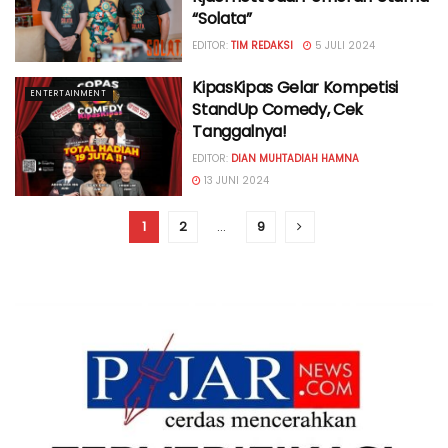
“Solata”
EDITOR:
TIM REDAKSI
5 JULI 2024
KipasKipas Gelar Kompetisi
ENTERTAINMENT
StandUp Comedy, Cek
Tanggalnya!
EDITOR:
DIAN MUHTADIAH HAMNA
13 JUNI 2024
1
2
…
9