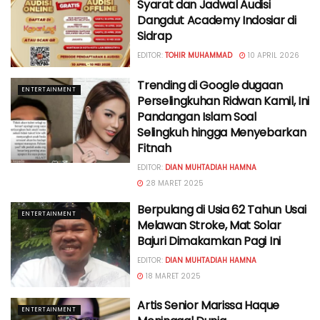
Syarat dan Jadwal Audisi
Dangdut Academy Indosiar di
Sidrap
EDITOR:
TOHIR MUHAMMAD
10 APRIL 2026
Trending di Google dugaan
ENTERTAINMENT
Perselingkuhan Ridwan Kamil, Ini
Pandangan Islam Soal
Selingkuh hingga Menyebarkan
Fitnah
EDITOR:
DIAN MUHTADIAH HAMNA
28 MARET 2025
Berpulang di Usia 62 Tahun Usai
ENTERTAINMENT
Melawan Stroke, Mat Solar
Bajuri Dimakamkan Pagi Ini
EDITOR:
DIAN MUHTADIAH HAMNA
18 MARET 2025
Artis Senior Marissa Haque
ENTERTAINMENT