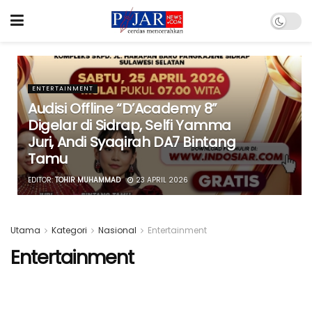
ENTERTAINMENT
Audisi Offline “D’Academy 8”
Digelar di Sidrap, Selfi Yamma
Juri, Andi Syaqirah DA7 Bintang
Tamu
EDITOR:
TOHIR MUHAMMAD
23 APRIL 2026
Utama
Kategori
Nasional
Entertainment
Entertainment