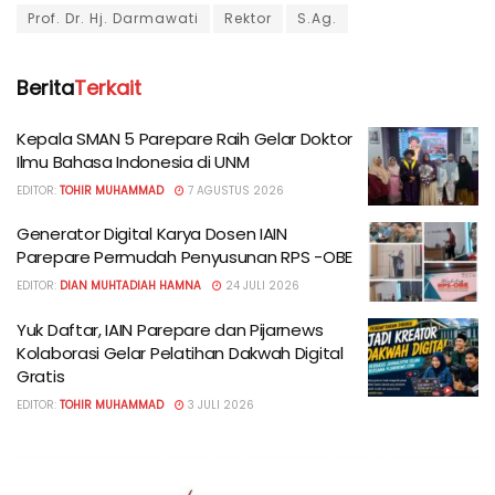
Prof. Dr. Hj. Darmawati
Rektor
S.Ag.
Berita
Terkait
Kepala SMAN 5 Parepare Raih Gelar Doktor
Ilmu Bahasa Indonesia di UNM
EDITOR:
TOHIR MUHAMMAD
7 AGUSTUS 2026
Generator Digital Karya Dosen IAIN
Parepare Permudah Penyusunan RPS -OBE
EDITOR:
DIAN MUHTADIAH HAMNA
24 JULI 2026
Yuk Daftar, IAIN Parepare dan Pijarnews
Kolaborasi Gelar Pelatihan Dakwah Digital
Gratis
EDITOR:
TOHIR MUHAMMAD
3 JULI 2026