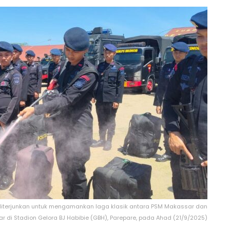
) diterjunkan untuk mengamankan laga klasik antara PSM Makassar dan
lar di Stadion Gelora BJ Habibie (GBH), Parepare, pada Ahad (21/9/2025)