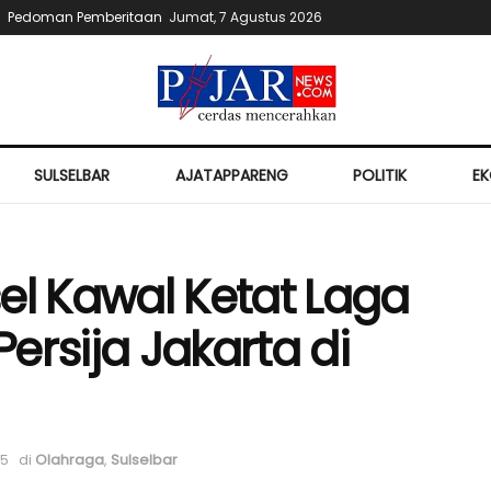
Pedoman Pemberitaan
Jumat, 7 Agustus 2026
SULSELBAR
AJATAPPARENG
POLITIK
E
el Kawal Ketat Laga
ersija Jakarta di
25
di
Olahraga
,
Sulselbar