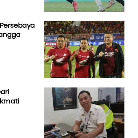
 Persebaya
Bangga
ari
kmati