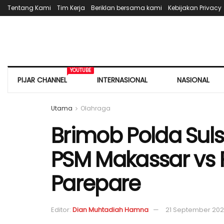
Tentang Kami
Tim Kerja
Beriklan bersama kami
Kebijakan Privacy
YOUTUBE
PIJAR CHANNEL
INTERNASIONAL
NASIONAL
Utama
Olahraga
Brimob Polda Suls
PSM Makassar vs P
Parepare
Editor:
Dian Muhtadiah Hamna
21 September 20