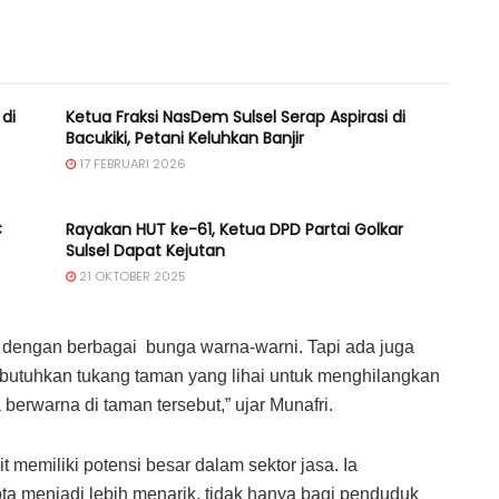
di
Ketua Fraksi NasDem Sulsel Serap Aspirasi di
Bacukiki, Petani Keluhkan Banjir
17 FEBRUARI 2026
C
Rayakan HUT ke-61, Ketua DPD Partai Golkar
Sulsel Dapat Kejutan
21 OKTOBER 2025
a dengan berbagai bunga warna-warni. Tapi ada juga
butuhkan tukang taman yang lihai untuk menghilangkan
erwarna di taman tersebut,” ujar Munafri.
 memiliki potensi besar dalam sektor jasa. Ia
ta menjadi lebih menarik, tidak hanya bagi penduduk