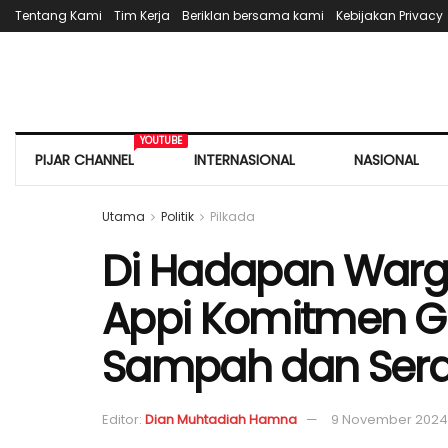
Tentang Kami
Tim Kerja
Beriklan bersama kami
Kebijakan Privacy
YOUTUBE
PIJAR CHANNEL
INTERNASIONAL
NASIONAL
Utama
Politik
Pilkada
Di Hadapan War
Appi Komitmen Gr
Sampah dan Ser
Editor:
Dian Muhtadiah Hamna
9 November 2024