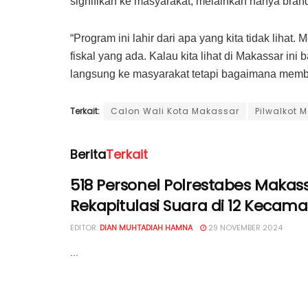
signifikan ke masyarakat, melainkan hanya bran
“Program ini lahir dari apa yang kita tidak lihat
fiskal yang ada. Kalau kita lihat di Makassar in
langsung ke masyarakat tetapi bagaimana membua
Terkait:
Calon Wali Kota Makassar
Pilwalkot 
Berita
Terkait
518 Personel Polrestabes Makas
Rekapitulasi Suara di 12 Kecam
EDITOR:
DIAN MUHTADIAH HAMNA
29 NOVEMBER 2024
...