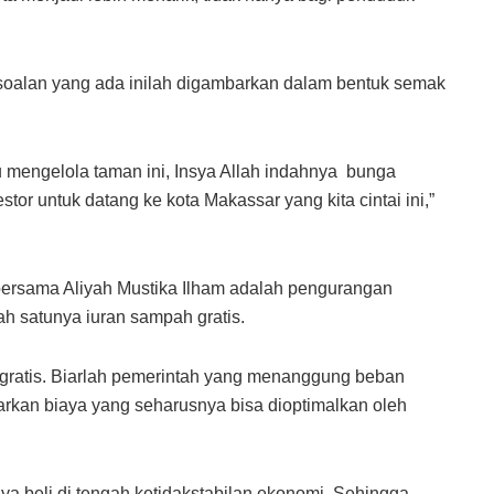
soalan yang ada inilah digambarkan dalam bentuk semak
u mengelola taman ini, Insya Allah indahnya bunga
stor untuk datang ke kota Makassar yang kita cintai ini,”
 bersama Aliyah Mustika Ilham adalah pengurangan
h satunya iuran sampah gratis.
gratis. Biarlah pemerintah yang menanggung beban
uarkan biaya yang seharusnya bisa dioptimalkan oleh
a beli di tengah ketidakstabilan ekonomi. Sehingga