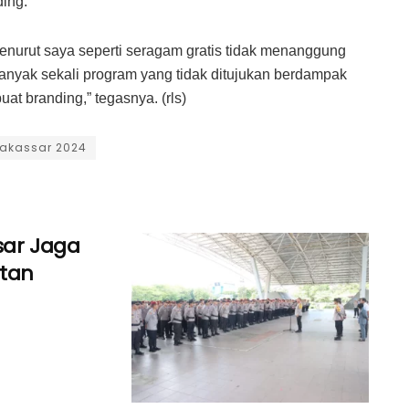
ding.
. Menurut saya seperti seragam gratis tidak menanggung
i banyak sekali program yang tidak ditujukan berdampak
t branding,” tegasnya. (rls)
Makassar 2024
sar Jaga
atan