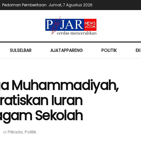
Pedoman Pemberitaan
Jumat, 7 Agustus 2026
SULSELBAR
AJATAPPARENG
POLITIK
E
ga Muhammadiyah,
atiskan Iuran
agam Sekolah
di
Pilkada
,
Politik