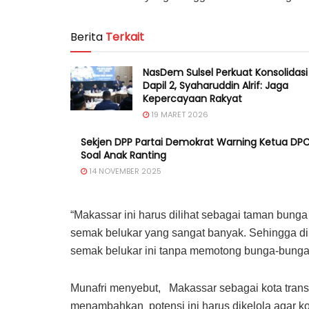
Berita
Terkait
NasDem Sulsel Perkuat Konsolidasi 
Dapil 2, Syaharuddin Alrif: Jaga
Kepercayaan Rakyat
19 MARET 2026
Sekjen DPP Partai Demokrat Warning Ketua DP
Soal Anak Ranting
14 NOVEMBER 2025
“Makassar ini harus dilihat sebagai taman bung
semak belukar yang sangat banyak. Sehingga di
semak belukar ini tanpa memotong bunga-bunga b
Munafri menyebut, Makassar sebagai kota transit
menambahkan potensi ini harus dikelola agar ko