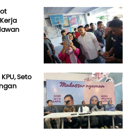
kot
Kerja
lawan
 KPU, Seto
angan