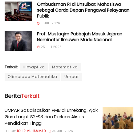
Ombudsman RI di Unsulbar: Mahasiswa
sebagai Garda Depan Pengawal Pelayanan
Publik
31 JULI 2026
Prof. Mustaqim Pabbajah Masuk Jajaran
Nominator Ilmuwan Muda Nasional
25 JULI 2026
Terkait:
Himaptika
Matematika
Olimpiade Matematika
Umpar
Berita
Terkait
UMPAR Sosialisasikan PMB di Enrekang, Ajak
Guru Lanjut S2-S3 dan Perluas Akses
Pendidikan Tinggi
EDITOR:
TOHIR MUHAMMAD
30 JULI 2026