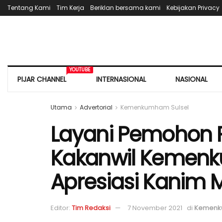
Tentang Kami
Tim Kerja
Beriklan bersama kami
Kebijakan Privacy
YOUTUBE
PIJAR CHANNEL
INTERNASIONAL
NASIONAL
Utama
Advertorial
Kemenkumham Sulsel
Layani Pemohon Pa
Kakanwil Kemenk
Apresiasi Kanim 
Editor:
Tim Redaksi
7 November 2021
di
Kemenk