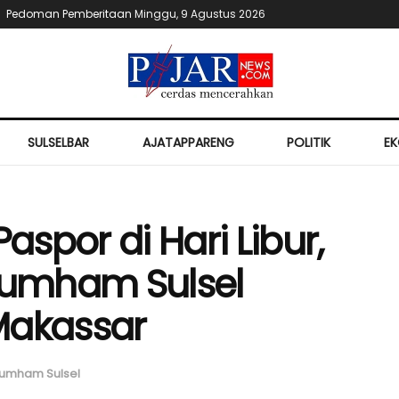
Pedoman Pemberitaan
Minggu, 9 Agustus 2026
SULSELBAR
AJATAPPARENG
POLITIK
E
spor di Hari Libur,
umham Sulsel
Makassar
umham Sulsel