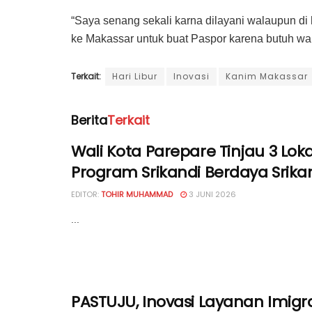
“Saya senang sekali karna dilayani walaupun di ha
ke Makassar untuk buat Paspor karena butuh wak
Terkait:
Hari Libur
Inovasi
Kanim Makassar
Berita
Terkait
Wali Kota Parepare Tinjau 3 Loka
Program Srikandi Berdaya Srika
EDITOR:
TOHIR MUHAMMAD
3 JUNI 2026
...
PASTUJU, Inovasi Layanan Imigr