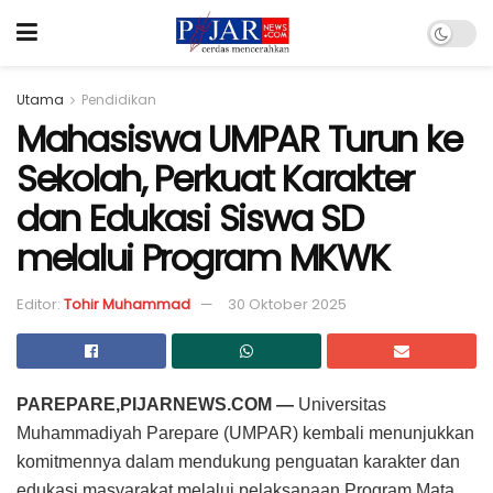
Utama
Pendidikan
Mahasiswa UMPAR Turun ke
Sekolah, Perkuat Karakter
dan Edukasi Siswa SD
melalui Program MKWK
Editor:
Tohir Muhammad
30 Oktober 2025
PAREPARE,PIJARNEWS.COM —
Universitas
Muhammadiyah Parepare (UMPAR) kembali menunjukkan
komitmennya dalam mendukung penguatan karakter dan
edukasi masyarakat melalui pelaksanaan Program Mata