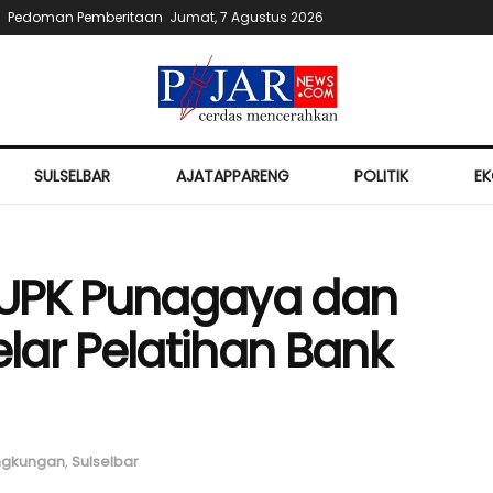
Pedoman Pemberitaan
Jumat, 7 Agustus 2026
SULSELBAR
AJATAPPARENG
POLITIK
E
 UPK Punagaya dan
lar Pelatihan Bank
ngkungan
,
Sulselbar