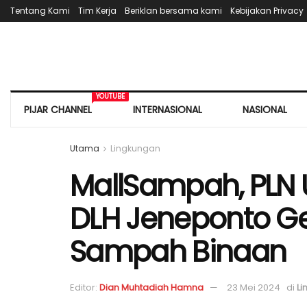
Tentang Kami
Tim Kerja
Beriklan bersama kami
Kebijakan Privacy
YOUTUBE
PIJAR CHANNEL
INTERNASIONAL
NASIONAL
Utama
Lingkungan
MallSampah, PLN
DLH Jeneponto Ge
Sampah Binaan
Editor:
Dian Muhtadiah Hamna
23 Mei 2024
di
Li