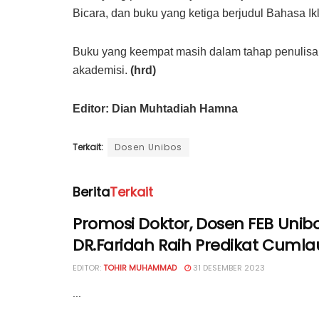
Bicara, dan buku yang ketiga berjudul Bahasa Ik
Buku yang keempat masih dalam tahap penulisan, 
akademisi.
(hrd)
Editor: Dian Muhtadiah Hamna
Terkait:
Dosen Unibos
Berita
Terkait
Promosi Doktor, Dosen FEB Unib
DR.Faridah Raih Predikat Cuml
EDITOR:
TOHIR MUHAMMAD
31 DESEMBER 2023
...