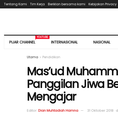
Tentang Kami
Tim Kerja
Beriklan bersama kami
Kebijakan Privacy
YOUTUBE
PIJAR CHANNEL
INTERNASIONAL
NASIONAL
Utama
Pendidikan
Mas’ud Muhamma
Panggilan Jiwa Be
Mengajar
Editor:
Dian Muhtadiah Hamna
31 Oktober 2018
d