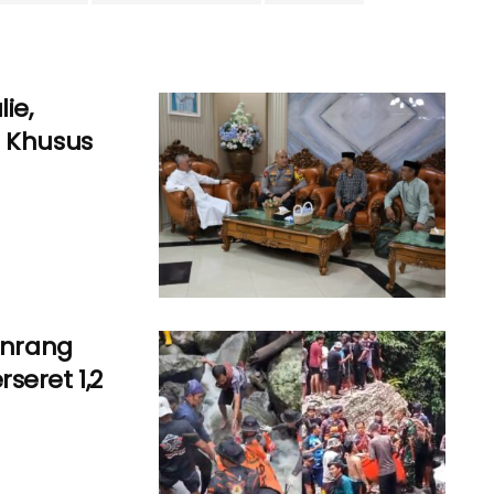
ie,
s Khusus
inrang
seret 1,2