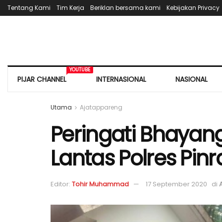
Tentang Kami
Tim Kerja
Beriklan bersama kami
Kebijakan Privacy
YOUTUBE
PIJAR CHANNEL
INTERNASIONAL
NASIONAL
Utama
Ajatappareng
Peringati Bhayang
Lantas Polres Pinr
Editor:
Tohir Muhammad
17 September 2020
di