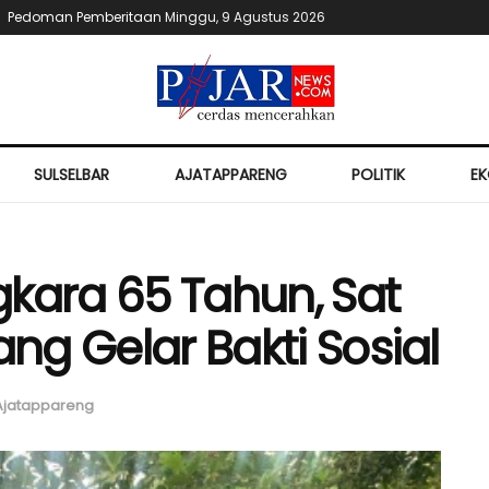
Pedoman Pemberitaan
Minggu, 9 Agustus 2026
SULSELBAR
AJATAPPARENG
POLITIK
E
kara 65 Tahun, Sat
ang Gelar Bakti Sosial
Ajatappareng