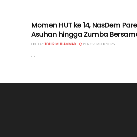
Momen HUT ke 14, NasDem Parepar
Asuhan hingga Zumba Bersam
EDITOR:
TOHIR MUHAMMAD
12 NOVEMBER 2025
...