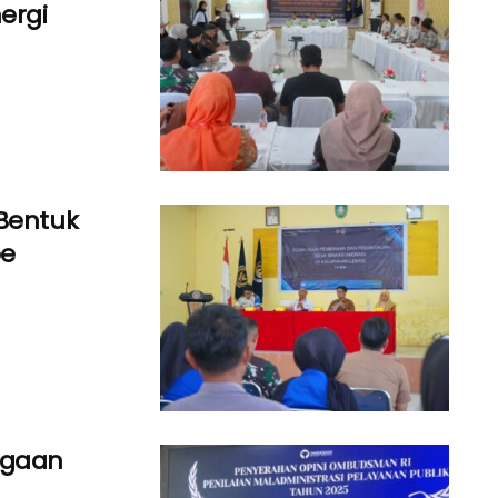
ergi
 Bentuk
oe
rgaan