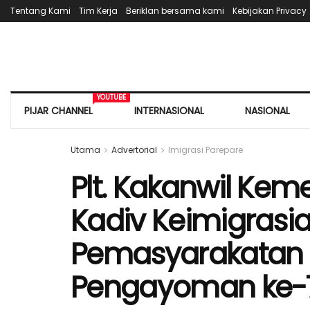
Tentang Kami
Tim Kerja
Beriklan bersama kami
Kebijakan Privacy
YOUTUBE
PIJAR CHANNEL
INTERNASIONAL
NASIONAL
Utama
Advertorial
Imigrasi Parepare
Plt. Kakanwil Ke
Kadiv Keimigrasi
Pemasyarakatan 
Pengayoman ke-