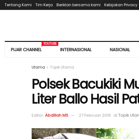
Tentang Kami
Tim Kerja
Beriklan bersama kami
Kebijakan Privacy
YOUTUBE
PIJAR CHANNEL
INTERNASIONAL
NASIONAL
Utama
Topik Utama
Polsek Bacukiki 
Liter Ballo Hasil P
Editor:
Abdillah MS
27 Februari 2019
di
Topik Ut