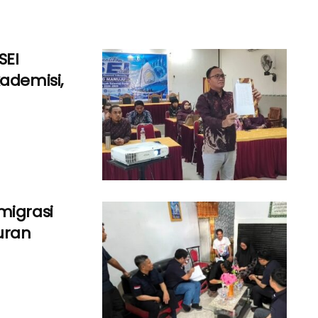
SEI
ademisi,
migrasi
uran