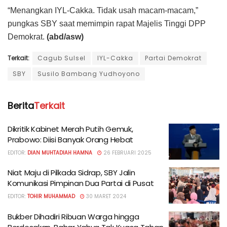
“Menangkan IYL-Cakka. Tidak usah macam-macam,”
pungkas SBY saat memimpin rapat Majelis Tinggi DPP
Demokrat.
(abd/asw)
Terkait:
Cagub Sulsel
IYL-Cakka
Partai Demokrat
SBY
Susilo Bambang Yudhoyono
Berita
Terkait
Dikritik Kabinet Merah Putih Gemuk,
Prabowo: Diisi Banyak Orang Hebat
EDITOR:
DIAN MUHTADIAH HAMNA
26 FEBRUARI 2025
Niat Maju di Pilkada Sidrap, SBY Jalin
Komunikasi Pimpinan Dua Partai di Pusat
EDITOR:
TOHIR MUHAMMAD
30 MARET 2024
Bukber Dihadiri Ribuan Warga hingga