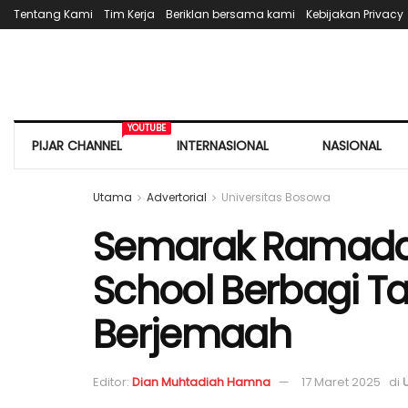
Tentang Kami
Tim Kerja
Beriklan bersama kami
Kebijakan Privacy
YOUTUBE
PIJAR CHANNEL
INTERNASIONAL
NASIONAL
Utama
Advertorial
Universitas Bosowa
Semarak Ramadan
School Berbagi Ta
Berjemaah
Editor:
Dian Muhtadiah Hamna
17 Maret 2025
di