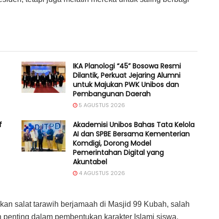
IKA Planologi “45” Bosowa Resmi
Dilantik, Perkuat Jejaring Alumni
untuk Majukan PWK Unibos dan
Pembangunan Daerah
5 AGUSTUS 2026
f
Akademisi Unibos Bahas Tata Kelola
AI dan SPBE Bersama Kementerian
Komdigi, Dorong Model
Pemerintahan Digital yang
Akuntabel
4 AGUSTUS 2026
an salat tarawih berjamaah di Masjid 99 Kubah, salah
n penting dalam pembentukan karakter Islami siswa,