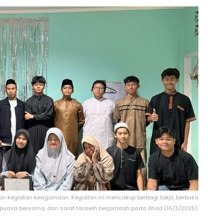
kegiatan keagamaan. Kegiatan ini mencakup berbagi takjil, berbuka
puasa bersama, dan salat tarawih berjamaah pada Ahad (16/3/2025).