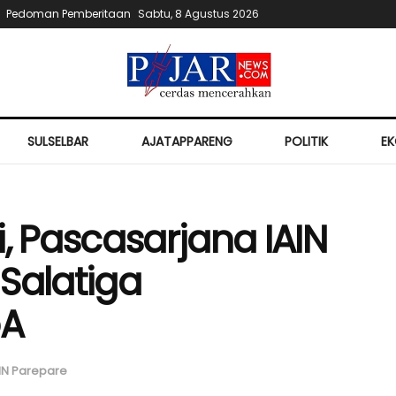
Pedoman Pemberitaan
Sabtu, 8 Agustus 2026
SULSELBAR
AJATAPPARENG
POLITIK
E
i, Pascasarjana IAIN
Salatiga
oA
IN Parepare