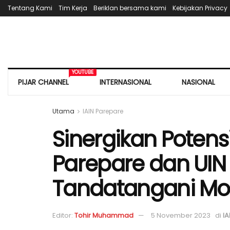
Tentang Kami
Tim Kerja
Beriklan bersama kami
Kebijakan Privacy
YOUTUBE
PIJAR CHANNEL
INTERNASIONAL
NASIONAL
Utama
IAIN Parepare
Sinergikan Potens
Parepare dan UIN 
Tandatangani M
Editor:
Tohir Muhammad
5 November 2023
di
IA