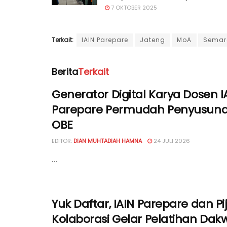
7 OKTOBER 2025
Terkait:
IAIN Parepare
Jateng
MoA
Semar
Berita
Terkait
Generator Digital Karya Dosen I
Parepare Permudah Penyusuna
OBE
EDITOR:
DIAN MUHTADIAH HAMNA
24 JULI 2026
...
Yuk Daftar, IAIN Parepare dan P
Kolaborasi Gelar Pelatihan Dakw