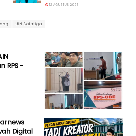
12 AGUSTUS 2025
ang
UIN Salatiga
AIN
n RPS -
ijarnews
ah Digital